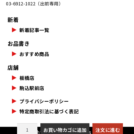
03-6912-1022（出前専用）
新着
新着記事一覧
お品書き
おすすめ商品
店舗
板橋店
駒込駅前店
プライバシーポリシー
特定商取引法に基づく表記
【568】
お買い物カゴに追加
注文に進む
Copyright (c) edokin All Rights Reserved.
海