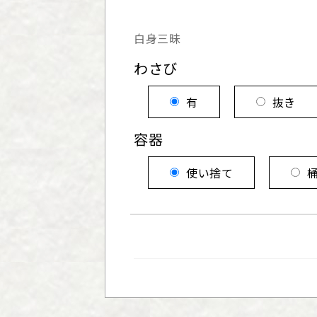
白身三昧
わさび
有
抜き
容器
使い捨て